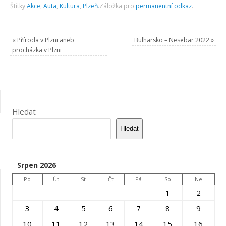
Štítky
Akce
,
Auta
,
Kultura
,
Plzeň
.
Záložka pro
permanentní odkaz
.
«
Příroda v Plzni aneb
Bulharsko – Nesebar 2022
»
procházka v Plzni
Hledat
Hledat
Srpen 2026
Po
Út
St
Čt
Pá
So
Ne
1
2
3
4
5
6
7
8
9
10
11
12
13
14
15
16