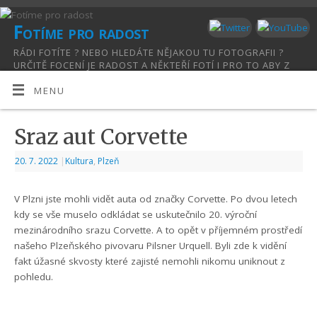
Fotíme pro radost
RÁDI FOTÍTE ? NEBO HLEDÁTE NĚJAKOU TU FOTOGRAFII ?
URČITĚ FOCENÍ JE RADOST A NĚKTEŘÍ FOTÍ I PRO TO ABY Z
TOHO RADOST MĚLI. TAKOVÉTO FOTOGRAFIE NAJDETE NA TÉTO
ADRESE A TO FOTOGRAFIE PRO RADOST
MENU
Sraz aut Corvette
20. 7. 2022
|
Kultura
,
Plzeň
V Plzni jste mohli vidět auta od značky Corvette. Po dvou letech
kdy se vše muselo odkládat se uskutečnilo 20. výroční
mezinárodního srazu Corvette. A to opět v příjemném prostředí
našeho Plzeňského pivovaru Pilsner Urquell. Byli zde k vidění
fakt úžasné skvosty které zajisté nemohli nikomu uniknout z
pohledu.