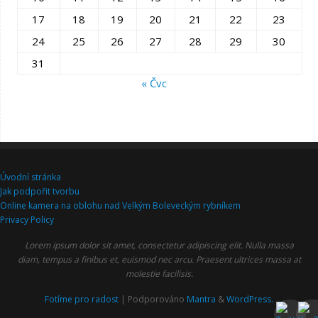
17
18
19
20
21
22
23
24
25
26
27
28
29
30
31
« Čvc
Úvodní stránka
Jak podpořit tvorbu
Online kamera na oblohu nad Velkým Boleveckým rybníkem
Privacy Policy
Lorem ipsum dolor sit amet, consectetur adipiscing elit. Nulla massa
diam, tempus a finibus et, euismod nec arcu. Praesent ultrices massa at
molestie facilisis.
Fotíme pro radost
| Podporováno
Mantra
&
WordPress.