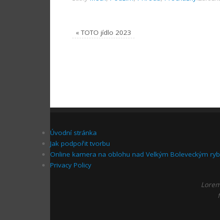
«
TOTO jídlo 2023
Úvodní stránka
Jak podpořit tvorbu
Online kamera na oblohu nad Velkým Boleveckým ry
Privacy Policy
Lorem 