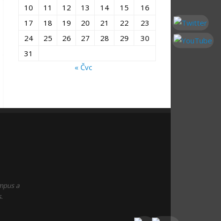
10
11
12
13
14
15
16
17
18
19
20
21
22
23
24
25
26
27
28
29
30
31
« Čvc
empus a
.