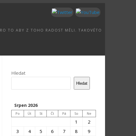
I PRO TO ABY Z TOHO RADOST MĚLI. TAKOVÉTO
Hledat
Hledat
Srpen 2026
Po
Út
St
Čt
Pá
So
Ne
1
2
3
4
5
6
7
8
9