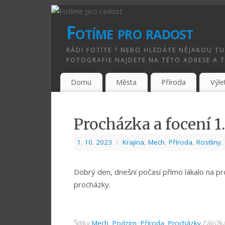
Fotíme pro radost
RÁDI FOTÍTE ? NEBO HLEDÁTE NĚJAKOU TU
FOTOGRAFIE NAJDETE NA TÉTO ADRESE A 
Domu
Města
Příroda
Výle
Procházka a focení 1
1. 10. 2023
|
Krajina
,
Mech
,
Příroda
,
Rostliny
,
Dobrý den, dnešní počasí přímo lákalo na pr
procházky.
Štítky
Mech
,
Podzim
,
Příroda
,
Procházky
.
Záložk