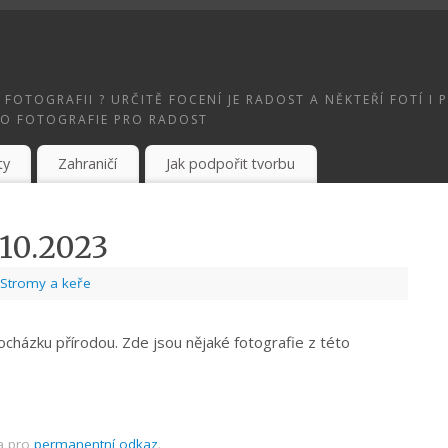
 FOTOGRAFII ? URČITĚ FOCENÍ JE RADOST A NĚKTEŘÍ FOTÍ 
TO FOTOGRAFIE PRO RADOST
ty
Zahraničí
Jak podpořit tvorbu
.10.2023
Stromy a keře
ocházku přírodou. Zde jsou nějaké fotografie z této
a pro
permanentní odkaz
.