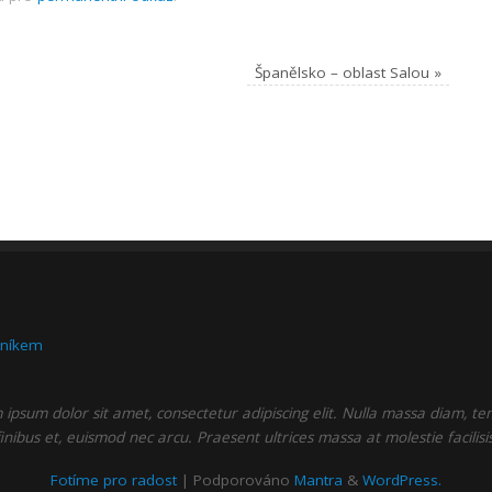
Španělsko – oblast Salou
»
bníkem
ipsum dolor sit amet, consectetur adipiscing elit. Nulla massa diam, t
finibus et, euismod nec arcu. Praesent ultrices massa at molestie facilisis
Fotíme pro radost
| Podporováno
Mantra
&
WordPress.