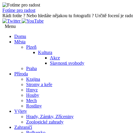
Fotíme pro radost
Rádi fotíte ? Nebo hledáte nějakou tu fotografii ? Určitě focení je rados
Menu
Přejít
Domu
k
Města
obsahu
Plzeň
webu
Kultura
Akce
Slavnosti svobody
Praha
Příroda
Krajina
Stromy a keře
Hmyz
Houby
Mech
Rostliny
Výlety
Hrady, Zámky, Zříceniny
Zoologické zahrady
Zahraničí
Bulharsko