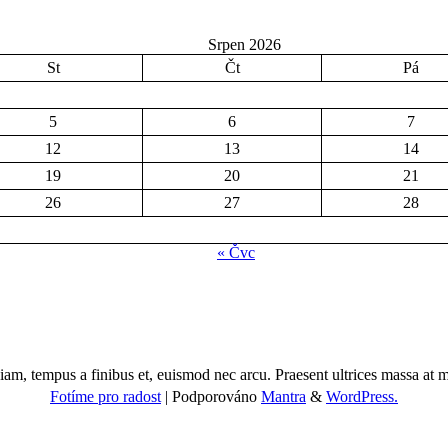
Srpen 2026
St
Čt
Pá
5
6
7
12
13
14
19
20
21
26
27
28
« Čvc
am, tempus a finibus et, euismod nec arcu. Praesent ultrices massa at mol
Fotíme pro radost
| Podporováno
Mantra
&
WordPress.