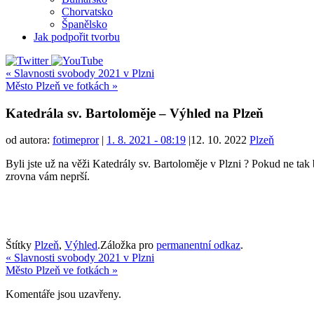
Chorvatsko
Španělsko
Jak podpořit tvorbu
«
Slavnosti svobody 2021 v Plzni
Město Plzeň ve fotkách
»
Katedrála sv. Bartoloměje – Výhled na Plzeň
od autora:
fotimepror
|
1. 8. 2021
- 08:19
|
12. 10. 2022
Plzeň
Byli jste už na věži Katedrály sv. Bartoloměje v Plzni ? Pokud ne tak 
zrovna vám neprší.
Štítky
Plzeň
,
Výhled
.
Záložka pro
permanentní odkaz
.
«
Slavnosti svobody 2021 v Plzni
Město Plzeň ve fotkách
»
Komentáře jsou uzavřeny.